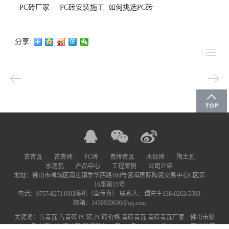
PC砖厂家
PC砖安装施工
如何挑选PC砖
分享:
古青瓦
古青砖
PC砖
青砖青瓦
木纹砖
陶土瓦
水泥瓦
产品中心
工程案例
公司介绍
地址：佛山市禅城区南庄镇季华西路168号瓷海国际陶瓷交易中心C区第
16座第15号
电话：
0757-82711693座机（含传真） 联系人：谭先生138-0262-5503
邮箱：
1430929630@qq.com
关键词：古青瓦,古青砖,PC砖,PC砖价格,青砖青瓦,青砖青瓦厂家 --佛山市燊
陶丰建材有限公司-版权所有--
粤ICP备19006962号-1
网站地图