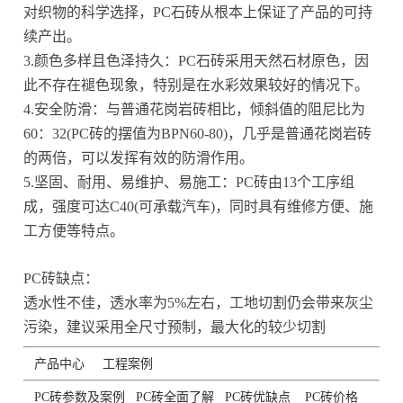
对织物的科学选择，PC石砖从根本上保证了产品的可持
续产出。
3.颜色多样且色泽持久：PC石砖采用天然石材原色，因
此不存在褪色现象，特别是在水彩效果较好的情况下。
4.安全防滑：与普通花岗岩砖相比，倾斜值的阻尼比为
60：32(PC砖的摆值为BPN60-80)，几乎是普通花岗岩砖
的两倍，可以发挥有效的防滑作用。
5.坚固、耐用、易维护、易施工：PC砖由13个工序组
成，强度可达C40(可承载汽车)，同时具有维修方便、施
工方便等特点。
PC砖缺点：
透水性不佳，透水率为5%左右，工地切割仍会带来灰尘
污染，建议采用全尺寸预制，最大化的较少切割
产品中心
工程案例
PC砖参数及案例
PC砖全面了解
PC砖优缺点
PC砖价格